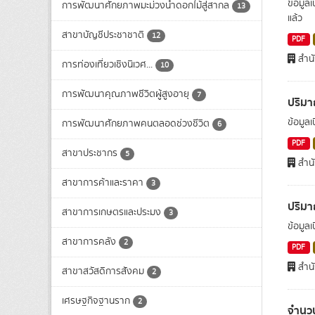
ข้อมูล
การพัฒนาศักยภาพมะม่วงน้ำดอกไม้สู่สากล
13
แล้ว
สาขาบัญชีประชาชาติ
12
PDF
สำน
การท่องเที่ยวเชิงนิเวศ...
10
การพัฒนาคุณภาพชีวิตผู้สูงอายุ
7
ปริม
ข้อมูล
การพัฒนาศักยภาพคนตลอดช่วงชีวิต
6
PDF
สาขาประชากร
5
สำน
สาขาการค้าและราคา
3
ปริมา
สาขาการเกษตรและประมง
3
ข้อมูล
สาขาการคลัง
2
PDF
สำน
สาขาสวัสดิการสังคม
2
เศรษฐกิจฐานราก
2
จำนวน