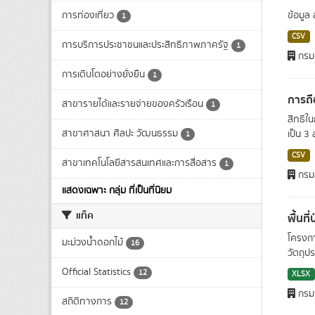
การท่องเที่ยว
ข้อมูล
1
CSV
การบริการประชาชนและประสิทธิภาพภาครัฐ
1
กรมป
การเติบโตอย่างยั่งยืน
1
การถื
สาขารายได้และรายจ่ายของครัวเรือน
1
สิทธิใ
สาขาศาสนา ศิลปะ วัฒนธรรม
เป็น 3 
1
CSV
สาขาเทคโนโลยีสารสนเทศและการสื่อสาร
1
กรมส
แสดงเฉพาะ กลุ่ม ที่เป็นที่นิยม
แท็ค
พื้นท
โครงกา
มะม่วงน้ำดอกไม้
16
วัตถุปร
Official Statistics
12
XLSX
กรมท
สถิติทางการ
12