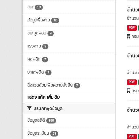
ขยะ
10
จำนวน
จำนวนพ
ข้อมูลพื้นฐาน
10
PDF
ขยะมูลฝอย
9
กรมอ
แรงงาน
9
จำนวนพ
ผลผลิต
7
ยาเสพติด
จำนวนพื
7
PDF
สิ่งแวดล้อมเพื่อความยั่งยืน
7
กรมอ
แสดง แท็ค เพิ่มเติม
ประเภทชุดข้อมูล
จำนวน
ข้อมูลสถิติ
199
จำนวนพ
ข้อมูลระเบียน
53
PDF