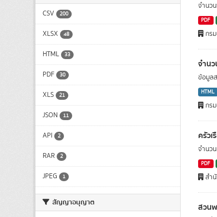
จำนวนพ
CSV
200
PDF
XLSX
กรมอ
48
HTML
33
จำนวน
PDF
30
ข้อมูล
HTML
XLS
21
กรมอ
JSON
11
ครัวเ
API
2
จำนวนค
RAR
2
PDF
JPEG
สำน
1
สัญญาอนุญาต
สวนพ