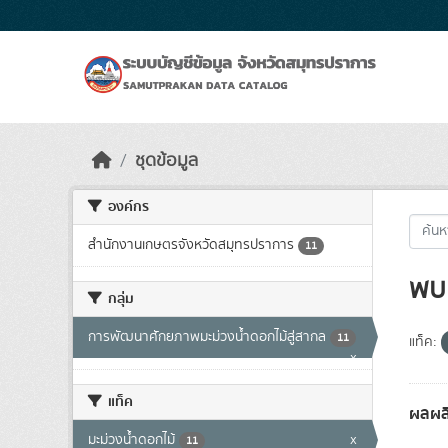
Skip to main content
ชุดข้อมูล
องค์กร
สำนักงานเกษตรจังหวัดสมุทรปราการ
11
พบ 
กลุ่ม
การพัฒนาศักยภาพมะม่วงน้ำดอกไม้สู่สากล
11
แท็ค:
x
แท็ค
ผลผลิ
มะม่วงน้ำดอกไม้
x
11