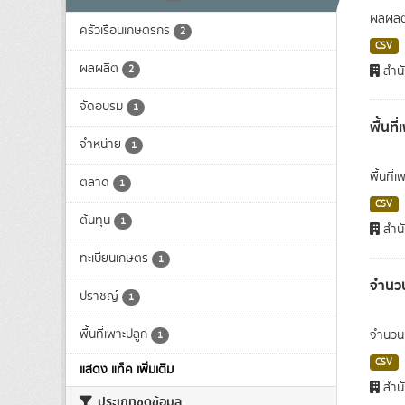
ผลผลิต
ครัวเรือนเกษตรกร
2
CSV
ผลผลิต
2
สำนั
จัดอบรม
1
พื้นท
จำหน่าย
1
พื้นที
ตลาด
1
CSV
ต้นทุน
1
สำนั
ทะเบียนเกษตร
1
จำนวน
ปราชญ์
1
พื้นที่เพาะปลูก
จำนวนค
1
CSV
แสดง แท็ค เพิ่มเติม
สำนั
ประเภทชุดข้อมูล