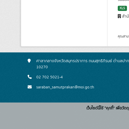
XLS
สำนั
คุณสาม
ศาลากลางจังหวัดสมุทรปราการ ถนนสุทธิภิรมย์ ตำบลปาก
10270
02 702 5021-4
saraban_samutprakan@moi.go.th
เว็บไซต์นี้ใช้ "คุกกี้" เพื