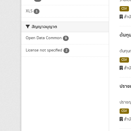
รายได้
CSV
XLS
1
สำนั
สัญญาอนุญาต
ต้นทุ
Open Data Common
9
License not specified
2
ต้นทุน
CSV
สำนั
ปราชญ
ปราชญ์ช
CSV
สำนั