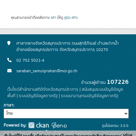
คุณสามารถเข้าถึงคลังทาง
API
(ให้ดู
คู่มือ API
).
ศาลากลางจังหวัดสมุทรปราการ ถนนสุทธิภิรมย์ ตำบลปากน้ำ
อำเภอเมืองสมุทรปรกาาร จังหวัดสมุทรปราการ 10270
02 702 5021-4
saraban_samutprakan@moi.go.th
107226
จำนวนผู้เข้าชม
เว็บไซต์สำนักงานสถิติจังหวัดสมุทรปราการ
|
สนับสนุนระบบบัญชีข้อมูล
พื้นที่
|
ระบบบัญชีข้อมูลภาครัฐ
|
ระบบนามานุกรมบัญชีข้อมูลภาครัฐ
ภาษา
Powered by:
รุ่นโปรแกรม: 3.0.0
สนับสนุนระบบ Thai-GDC โดย สำนักงานสถิติแห่งชาติ
วันที่: 2025-06-
x