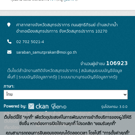
ศาลากลางจังหวัดสมุทรปราการ ถนนสุทธิภิรมย์ ตำบลปากน้ำ
อำเภอเมืองสมุทรปรกาาร จังหวัดสมุทรปราการ 10270
02 702 5021-4
saraban_samutprakan@moi.go.th
106923
จำนวนผู้เข้าชม
เว็บไซต์สำนักงานสถิติจังหวัดสมุทรปราการ
|
สนับสนุนระบบบัญชีข้อมูล
พื้นที่
|
ระบบบัญชีข้อมูลภาครัฐ
|
ระบบนามานุกรมบัญชีข้อมูลภาครัฐ
ภาษา
Powered by:
รุ่นโปรแกรม: 3.0.0
สนับสนุนระบบ Thai-GDC โดย สำนักงานสถิติแห่งชาติ
วันที่: 2025-06-
x
เว็บไซต์นี้ใช้ "คุกกี้" เพื่อวัตถุประสงค์ในการพัฒนาการเข้าถึงบริการของผู้ใช้ให้ดี
เว็บไซต์ที่
26
ยิ่งขึ้น หากต้องการเปิดใช้งานคุกกี้ โปรดคลิก "ยอมรับคุกกี้"
ระบบบัญชีข้อมูลภาครัฐ
เกี่ยวข้อง:
คุณสามารถถอนการยินยอมของคุณได้ตลอดเวลา โดยไปที่ "การตั้งค่าคุกกี้"
บริการนามานุกรมบัญชีข้อมูลภาค