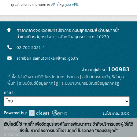
คุณสามารถเข้าถึงคลังทาง
API
(ให้ดู
คู่มือ API
).
ศาลากลางจังหวัดสมุทรปราการ ถนนสุทธิภิรมย์ ตำบลปากน้ำ
อำเภอเมืองสมุทรปรกาาร จังหวัดสมุทรปราการ 10270
02 702 5021-4
saraban_samutprakan@moi.go.th
106983
จำนวนผู้เข้าชม
เว็บไซต์สำนักงานสถิติจังหวัดสมุทรปราการ
|
สนับสนุนระบบบัญชีข้อมูล
พื้นที่
|
ระบบบัญชีข้อมูลภาครัฐ
|
ระบบนามานุกรมบัญชีข้อมูลภาครัฐ
ภาษา
Powered by:
รุ่นโปรแกรม: 3.0.0
สนับสนุนระบบ Thai-GDC โดย สำนักงานสถิติแห่งชาติ
วันที่: 2025-06-
x
เว็บไซต์นี้ใช้ "คุกกี้" เพื่อวัตถุประสงค์ในการพัฒนาการเข้าถึงบริการของผู้ใช้ให้ดี
เว็บไซต์ที่
26
ยิ่งขึ้น หากต้องการเปิดใช้งานคุกกี้ โปรดคลิก "ยอมรับคุกกี้"
ระบบบัญชีข้อมูลภาครัฐ
เกี่ยวข้อง: