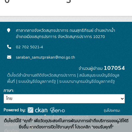
0
5
ศาลากลางจังหวัดสมุทรปราการ ถนนสุทธิภิรมย์ ตำบลปากน้ำ
อำเภอเมืองสมุทรปรกาาร จังหวัดสมุทรปราการ 10270
02 702 5021-4
saraban_samutprakan@moi.go.th
107054
จำนวนผู้เข้าชม
เว็บไซต์สำนักงานสถิติจังหวัดสมุทรปราการ
|
สนับสนุนระบบบัญชีข้อมูล
พื้นที่
|
ระบบบัญชีข้อมูลภาครัฐ
|
ระบบนามานุกรมบัญชีข้อมูลภาครัฐ
ภาษา
Powered by:
รุ่นโปรแกรม:
3.0.0
สนับสนุนระบบ Thai-GDC โดย สำนักงานสถิติแห่งชาติ
x
เว็บไซต์นี้ใช้ "คุกกี้" เพื่อวัตถุประสงค์ในการพัฒนาการเข้าถึงบริการของผู้ใช้ให้ดี
วันที่: 2025-
เว็บไซต์ที่
ยิ่งขึ้น หากต้องการเปิดใช้งานคุกกี้ โปรดคลิก "ยอมรับคุกกี้"
ระบบบัญชีข้อมูลภาครัฐ
เกี่ยวข้อง: