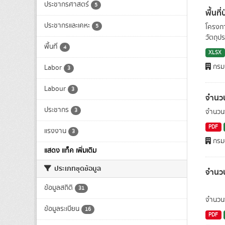
ประชากรศาสตร์
5
พื้นท
ประชากรและเคหะ
5
โครงกา
วัตถุปร
พื้นที่
4
XLSX
กรมท
Labor
3
Labour
3
จำนวน
ประชากร
3
จำนวนพ
PDF
แรงงาน
3
กรมอ
แสดง แท็ค เพิ่มเติม
ประเภทชุดข้อมูล
จำนวนพ
ข้อมูลสถิติ
31
จำนวนพื
ข้อมูลระเบียน
16
PDF