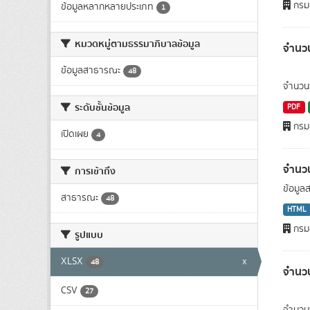
กรมอ
ข้อมูลหลากหลายประเภท
1
หมวดหมู่ตามธรรมาภิบาลข้อมูล
จำนวน
ข้อมูลสาธารณะ
48
จำนวนพ
ระดับชั้นข้อมูล
PDF
กรมอ
เปิดเผย
4
จำนว
การเข้าถึง
ข้อมูล
สาธารณะ
48
HTML
กรมอ
รูปแบบ
XLSX
x
48
จำนว
CSV
27