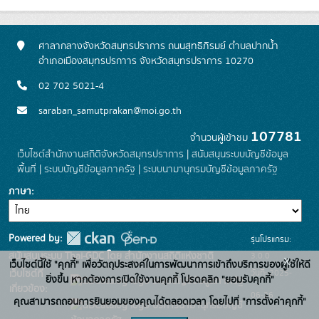
ศาลากลางจังหวัดสมุทรปราการ ถนนสุทธิภิรมย์ ตำบลปากน้ำ
อำเภอเมืองสมุทรปรกาาร จังหวัดสมุทรปราการ 10270
02 702 5021-4
saraban_samutprakan@moi.go.th
107781
จำนวนผู้เข้าชม
เว็บไซต์สำนักงานสถิติจังหวัดสมุทรปราการ
|
สนับสนุนระบบบัญชีข้อมูล
พื้นที่
|
ระบบบัญชีข้อมูลภาครัฐ
|
ระบบนามานุกรมบัญชีข้อมูลภาครัฐ
ภาษา
Powered by:
รุ่นโปรแกรม:
3.0.0
สนับสนุนระบบ Thai-GDC โดย สำนักงานสถิติแห่งชาติ
x
เว็บไซต์นี้ใช้ "คุกกี้" เพื่อวัตถุประสงค์ในการพัฒนาการเข้าถึงบริการของผู้ใช้ให้ดี
วันที่: 2025-
เว็บไซต์ที่
ยิ่งขึ้น หากต้องการเปิดใช้งานคุกกี้ โปรดคลิก "ยอมรับคุกกี้"
ระบบบัญชีข้อมูลภาครัฐ
เกี่ยวข้อง:
06-26
คุณสามารถถอนการยินยอมของคุณได้ตลอดเวลา โดยไปที่ "การตั้งค่าคุกกี้"
บริการนามานุกรมบัญชี