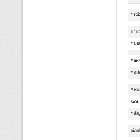
* หน่
ค่าคว
* ขอบ
* แหล
* รูป
* หม
ระดับช
* สั
เงื่อ