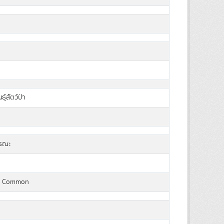
ุ์สัตว์ป่า
ารณะ
a Common