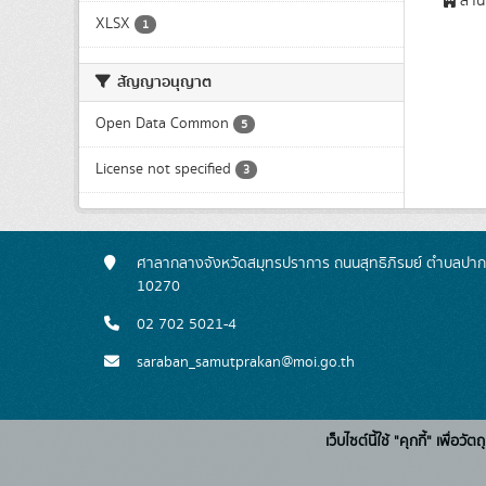
สำนั
XLSX
1
สัญญาอนุญาต
Open Data Common
5
License not specified
3
ศาลากลางจังหวัดสมุทรปราการ ถนนสุทธิภิรมย์ ตำบลปาก
10270
02 702 5021-4
saraban_samutprakan@moi.go.th
เว็บไซต์นี้ใช้ "คุกกี้" เพื