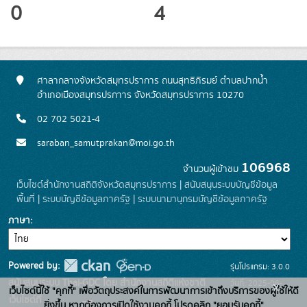
0
4
ศาลากลางจังหวัดสมุทรปราการ ถนนสุทธิภิรมย์ ตำบลปากน้ำ
อำเภอเมืองสมุทรปรกาาร จังหวัดสมุทรปราการ 10270
02 702 5021-4
saraban_samutprakan@moi.go.th
106968
จำนวนผู้เข้าชม
เว็บไซต์สำนักงานสถิติจังหวัดสมุทรปราการ
|
สนับสนุนระบบบัญชีข้อมูล
พื้นที่
|
ระบบบัญชีข้อมูลภาครัฐ
|
ระบบนามานุกรมบัญชีข้อมูลภาครัฐ
ภาษา
Powered by:
รุ่นโปรแกรม: 3.0.0
สนับสนุนระบบ Thai-GDC โดย สำนักงานสถิติแห่งชาติ
วันที่: 2025-06-
x
เว็บไซต์นี้ใช้ "คุกกี้" เพื่อวัตถุประสงค์ในการพัฒนาการเข้าถึงบริการของผู้ใช้ให้ดี
เว็บไซต์ที่
26
ยิ่งขึ้น หากต้องการเปิดใช้งานคุกกี้ โปรดคลิก "ยอมรับคุกกี้"
ระบบบัญชีข้อมูลภาครัฐ